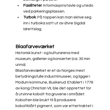
Fasiliteter
: Informasjonstavle og utedo 
ved parkeringsplassen.
Turbok
: På toppen kan man skrive seg 
inn i turboka satt ut av Øvre Sigdal 
Idrettslag.​
Blaafarveværket
Historisk kunst- og kulturarena med 
museum, gallerier og konserter (ca. 30 min 
unna).
Blaafarveværket er et av Norges mest 
betydningsfulle industrimuseer, og ligger i 
Modum kommune, Buskerud. Etablert i 1776 
av kong Christian VII, ble det opprettet for 
å utvinne kobolt fra gruvene i området. 
Kobolten ble brukt til å produsere 
koboltblått pigment, som var ettertraktet i 