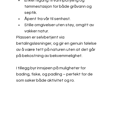
Enkel tilgang til vannpåfylling og 
tømmestasjon for både gråvann og 
septik.
Åpent fra vår til senhøst.
Stille omgivelser uten støy, omgitt av 
vakker natur.
Plassen er selvbetjent via 
betalingsløsninger, og gir en genuin følelse 
av å være tett på naturen uten at det går 
på bekostning av bekvemmelighet.
I tillegg byr innsjøen på muligheter for 
bading, fiske, og padling – perfekt for de 
som søker både aktivitet og ro.