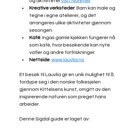
og aktiviteter.​
Visit Norefjell
Kreative verksteder
: Barn kan male og 
tegne i egne atelierer, og det 
arrangeres ulike aktiviteter gjennom 
sesongen.
Kafé
: Ingas gamle kjøkken fungerer nå 
som kafé, hvor besøkende kan nyte 
vafler og andre forfriskninger.​
Nettside
: 
www.lauvlia.no
Et besøk til Lauvlia gir en unik mulighet til å 
fordype seg i den norske folkesjelen 
gjennom Kittelsens kunst, omgitt av den 
inspirerende naturen som preget hans 
arbeider.
Denne Sigdal guide er laget av: