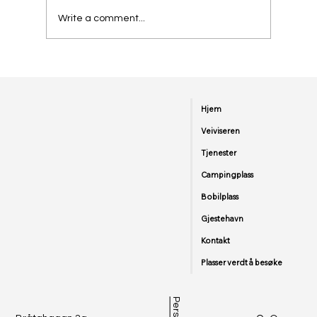
Write a comment...
Bobiltur fra Kristiansund til Flø. En
kystreise gjennom perlene på
Nordvestlandet.
Hjem
Veiviseren
Tjenester
Campingplass
Bobilplass
Gjestehavn
Kontakt
Plasser verdt å besøke