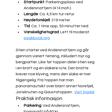
Startpunkt
: Parkeringsplass ved 
Andersnattjern (414 moh.).
Lengde
: Ca. 4,5 km tur-retur.
Høydeforskjell
: 319 meter.
Tid
: Ca. 1 time opp, 50 minutter ned.
Vanskelighetsgrad
: Lett til moderat. ​
peakbook.org
Stien starter ved Andersnattjern og går 
gjennom variert terreng, inkludert myr og 
bergpartier. Like før toppen deler stien seg 
i en bratt og en slakere rute. Den bratte 
krever noe klyving, mens den slake er mer 
tilgjengelig. Fra toppen har man 
panoramautsikt over blant annet Norefjell, 
Jonsknuten og Gaustatoppen.  ​
Visit Sigdal
Praktisk informasjon
Parkering
: Ved Andersnattjern, 
bomavgift på 60 kr.