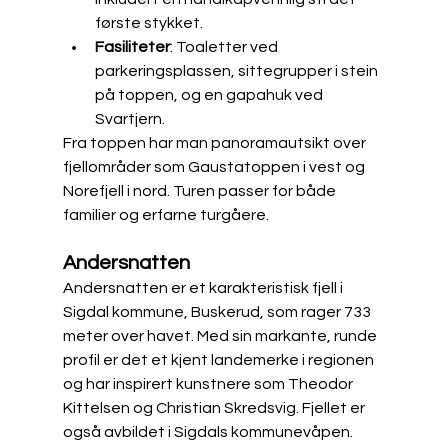
første stykket.
Fasiliteter
: Toaletter ved 
parkeringsplassen, sittegrupper i stein 
på toppen, og en gapahuk ved 
Svartjern.​
Fra toppen har man panoramautsikt over 
fjellområder som Gaustatoppen i vest og 
Norefjell i nord. Turen passer for både 
familier og erfarne turgåere.
Andersnatten
Andersnatten er et karakteristisk fjell i 
Sigdal kommune, Buskerud, som rager 733 
meter over havet. Med sin markante, runde 
profil er det et kjent landemerke i regionen 
og har inspirert kunstnere som Theodor 
Kittelsen og Christian Skredsvig. Fjellet er 
også avbildet i Sigdals kommunevåpen.