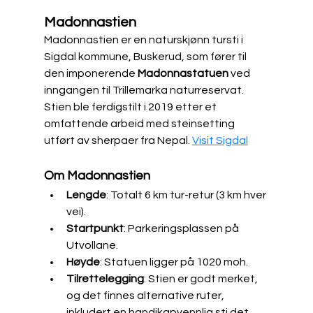
Madonnastien
​Madonnastien er en naturskjønn tursti i 
Sigdal kommune, Buskerud, som fører til 
den imponerende 
Madonnastatuen
 ved 
inngangen til Trillemarka naturreservat. 
Stien ble ferdigstilt i 2019 etter et 
omfattende arbeid med steinsetting 
utført av sherpaer fra Nepal. ​
Visit Sigdal
Om Madonnastien
Lengde
: Totalt 6 km tur-retur (3 km hver 
vei).
Startpunkt
: Parkeringsplassen på 
Utvollane.
Høyde
: Statuen ligger på 1020 moh.
Tilrettelegging
: Stien er godt merket, 
og det finnes alternative ruter, 
inkludert en handikapvennlig sti det 