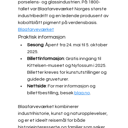
porselens- og glassindustrien. På 1800-
tallet var Blaafarveværket Norges største 
industribedrift og en ledende produsent av 
koboltblått pigment på verdensbasis. ​
Blaafarveværket
Praktisk informasjon
Sesong
: Åpent fra 24. mai til 5. oktober 
2025.​
Billettinformasjon
: Gratis inngang til 
Kittelsen-museet og Nyfossum i 2025. 
Billetter kreves for kunstutstillinger og 
guidede gruveturer.
Nettside
: For mer informasjon og 
billettbestilling, besøk 
blaa.no
.​
Blaafarveværket kombinerer 
industrihistorie, kunst og naturopplevelser, 
og er et ideelt reisemål for både 
historieinteresserte og familier som søker 