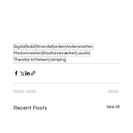
Sigdal
bobil
Strandefjorden
Andersnatten
Madonnastien
Blaafarveværket
Lauvlia
Theodor Kittelsen
camping
See All
Recent Posts