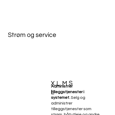
Strøm og service
S
X
L
M
Administrer
L
tilleggstjenester i
systemet.
Selg og
administrer
tilleggstjenester som
strøm, båtutleie og andre