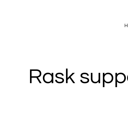
H
Rask supp