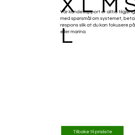
X
L
M
Vår kundesupport er alltid tilgjeng
med spørsmål om systemet, betaling
respons slik at du kan fokusere på
L
eller marina.
Tilbake til prisliste