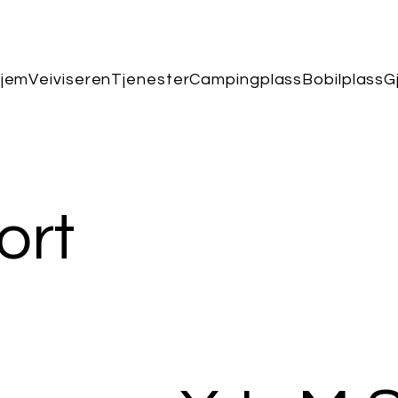
jem
Veiviseren
Tjenester
Campingplass
Bobilplass
G
ort