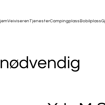
jem
Veiviseren
Tjenester
Campingplass
Bobilplass
G
 nødvendig