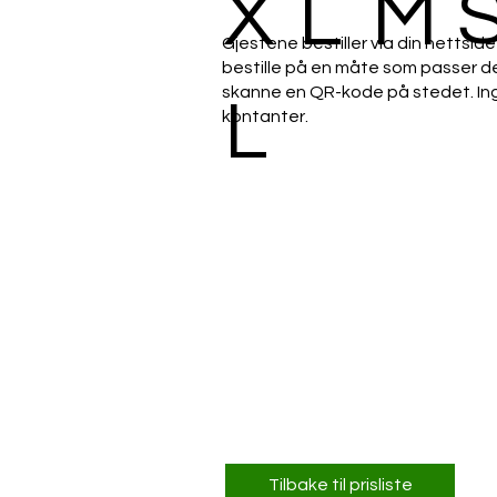
X
L
M
Gjestene bestiller via din nettsid
bestille på en måte som passer de
skanne en QR-kode på stedet. Inge
L
kontanter.
Tilbake til prisliste