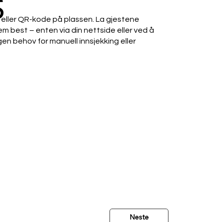
S
e eller QR-kode på plassen. La gjestene
m best – enten via din nettside eller ved å
n behov for manuell innsjekking eller
Neste